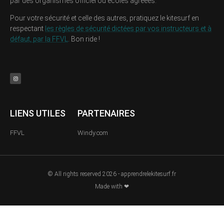
par des organismes officiel ou écoles agréées.
Pour votre sécurité et celle des autres, pratiquez le kitesurf en
respectant
les règles de sécurité dictées par vos instructeurs et à
défaut, par la FFVL
. Bon ride !
LIENS UTILES
PARTENAIRES
FFVL
Windy.com
© All rights reserved 2026 - apprendrelekitesurf.fr
Made with ❤