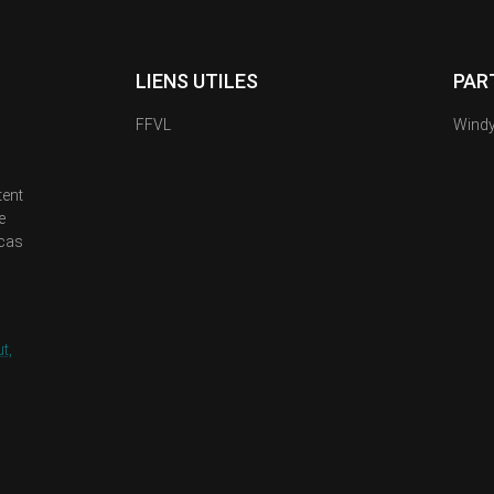
LIENS UTILES
PAR
FFVL
Wind
tent
e
 cas
t,