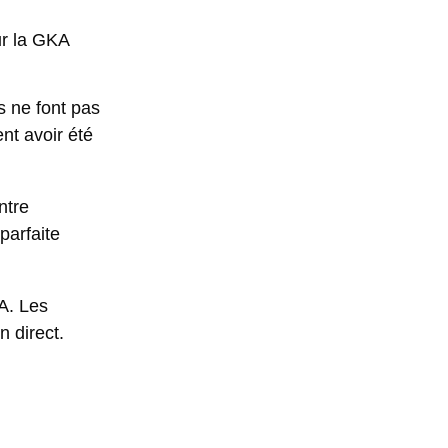
ur la GKA
s ne font pas
nt avoir été
ntre
parfaite
A. Les
n direct.