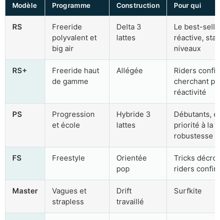
Modèle
Programme
Construction
Pour qui
RS
Freeride
Delta 3
Le best-selle
polyvalent et
lattes
réactive, stab
big air
niveaux
RS+
Freeride haut
Allégée
Riders confi
de gamme
cherchant pl
réactivité
PS
Progression
Hybride 3
Débutants, é
et école
lattes
priorité à la
robustesse
FS
Freestyle
Orientée
Tricks décro
pop
riders confi
Master
Vagues et
Drift
Surfkite
strapless
travaillé