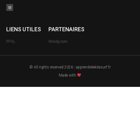
LIENS UTILES
PARTENAIRES
FFVL
Windy.com
© All rights reserved 2026 - apprendrelekitesurf.fr
Made with