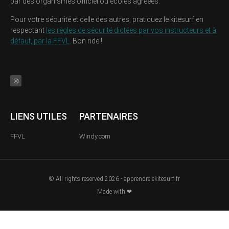
par des organismes officiel ou écoles agréées.
Pour votre sécurité et celle des autres, pratiquez le kitesurf en
respectant
les règles de sécurité dictées par vos instructeurs et à
défaut, par la FFVL
. Bon ride !
LIENS UTILES
PARTENAIRES
FFVL
Windy.com
© All rights reserved 2026 - apprendrelekitesurf.fr
Made with ❤